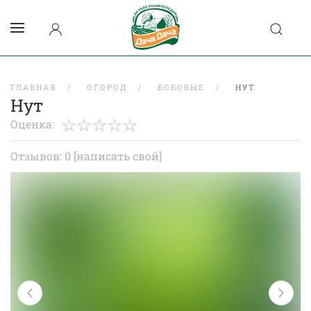
ГЛАВНАЯ
ОГОРОД
БОБОВЫЕ
НУТ
Нут
Оценка:
Отзывов: 0
[написать свой]