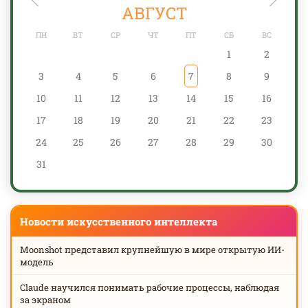
АВГУСТ
ПН
ВТ
СР
ЧТ
ПТ
СБ
ВС
1
2
3
4
5
6
7
8
9
10
11
12
13
14
15
16
17
18
19
20
21
22
23
24
25
26
27
28
29
30
31
Новости искусственного интеллекта
Moonshot представил крупнейшую в мире открытую ИИ-
модель
Claude научился понимать рабочие процессы, наблюдая
за экраном