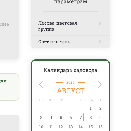
параметрам
Листва: цветовая
бнее
группа
Свет или тень
Календарь садовода
для
2026
АВГУСТ
ПН
ВТ
СР
ЧТ
ПТ
СБ
ВС
ПН
1
2
3
4
5
6
7
8
9
7
10
11
12
13
14
15
16
14