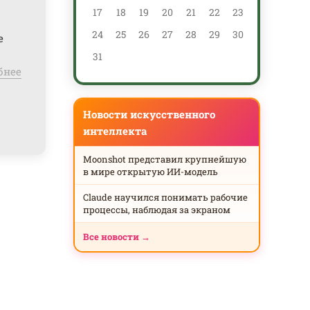
17
18
19
20
21
22
23
21
24
25
26
27
28
29
30
28
е
31
бнее
Новости искусственного
интеллекта
Moonshot представил крупнейшую
в мире открытую ИИ-модель
Claude научился понимать рабочие
процессы, наблюдая за экраном
Все новости →