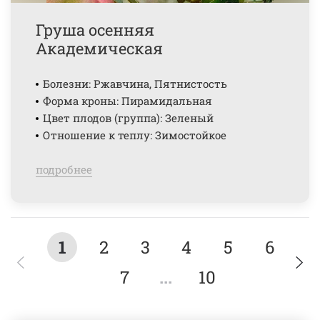
Груша осенняя
Академическая
Болезни: Ржавчина, Пятнистость
Форма кроны: Пирамидальная
Цвет плодов (группа): Зеленый
Отношение к теплу: Зимостойкое
подробнее
1
2
3
4
5
6
7
...
10