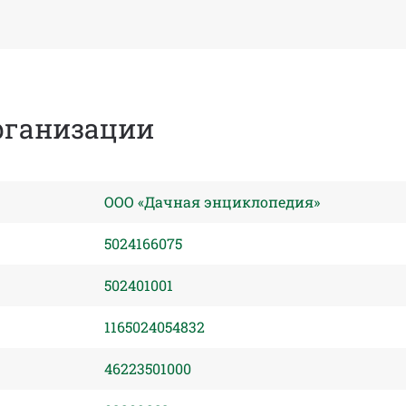
рганизации
ООО «Дачная энциклопедия»
5024166075
502401001
1165024054832
46223501000