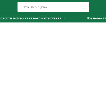
сти искусственного интеллекта →
Все новости ис