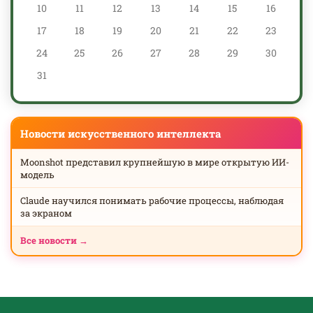
10
11
12
13
14
15
16
17
18
19
20
21
22
23
24
25
26
27
28
29
30
31
Новости искусственного интеллекта
Moonshot представил крупнейшую в мире открытую ИИ-
модель
Claude научился понимать рабочие процессы, наблюдая
за экраном
Все новости →