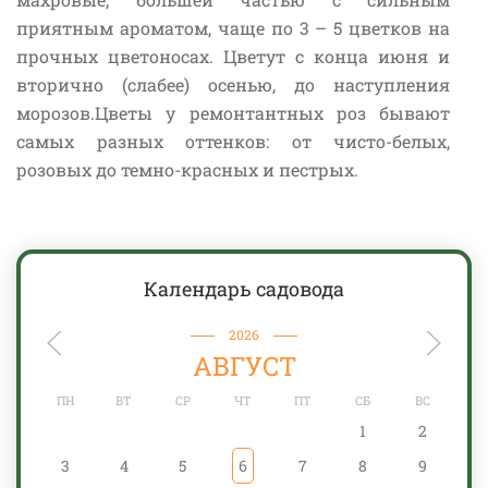
приятным ароматом, чаще по 3 – 5 цветков на
прочных цветоносах. Цветут с конца июня и
вторично (слабее) осенью, до наступления
морозов.Цветы у ремонтантных роз бывают
самых разных оттенков: от чисто-белых,
розовых до темно-красных и пестрых.
Календарь садовода
2026
АВГУСТ
ПН
ВТ
СР
ЧТ
ПТ
СБ
ВС
1
2
3
4
5
6
7
8
9