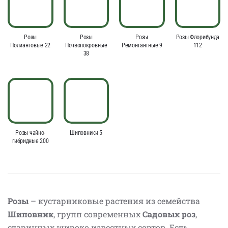
Розы
Розы
Розы
Розы Флорибунда
Полиантовые 22
Почвопокровные
Ремонтантные 9
112
38
Розы чайно-
Шиповники 5
гибридные 200
Розы
– кустарниковые растения из семейства
Шиповник
, групп современных
Садовых роз
,
старинных широко известных сортов. Есть