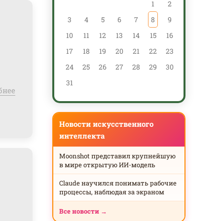
1
2
3
4
5
6
7
8
9
7
10
11
12
13
14
15
16
14
17
18
19
20
21
22
23
21
24
25
26
27
28
29
30
28
31
бнее
Новости искусственного
интеллекта
Moonshot представил крупнейшую
в мире открытую ИИ-модель
Claude научился понимать рабочие
процессы, наблюдая за экраном
Все новости →