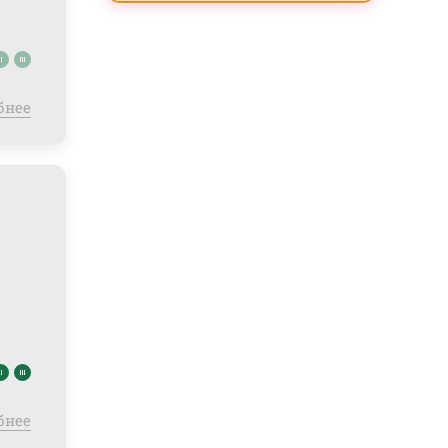
бнее
бнее