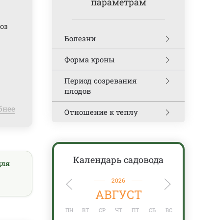
параметрам
оз
Болезни
Форма кроны
Период созревания
плодов
бнее
Отношение к теплу
Календарь садовода
для
2026
АВГУСТ
ПН
ВТ
СР
ЧТ
ПТ
СБ
ВС
ПН