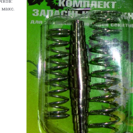
чков:
 макс.