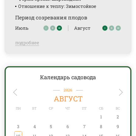
Отношение к теплу: Зимостойкое
Период созревания плодов
Июль
Август
подробнее
Календарь садовода
2026
АВГУСТ
ПН
ВТ
СР
ЧТ
ПТ
СБ
ВС
1
2
3
4
5
6
7
8
9