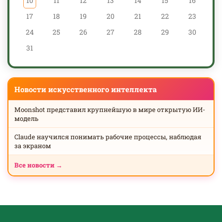
10
11
12
13
14
15
16
17
18
19
20
21
22
23
24
25
26
27
28
29
30
31
Новости искусственного интеллекта
Moonshot представил крупнейшую в мире открытую ИИ-
модель
Claude научился понимать рабочие процессы, наблюдая
за экраном
Все новости →