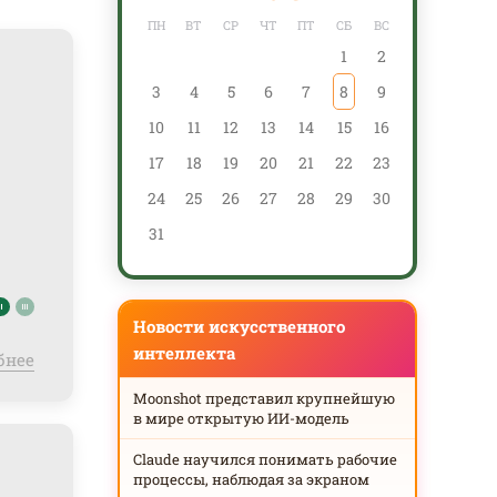
ПН
ВТ
СР
ЧТ
ПТ
СБ
ВС
ПН
1
2
3
4
5
6
7
8
9
7
10
11
12
13
14
15
16
14
17
18
19
20
21
22
23
21
24
25
26
27
28
29
30
28
31
Новости искусственного
интеллекта
бнее
Moonshot представил крупнейшую
в мире открытую ИИ-модель
Claude научился понимать рабочие
процессы, наблюдая за экраном