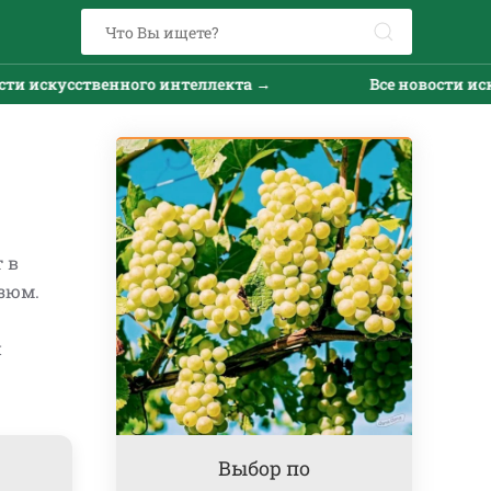
венного интеллекта →
Все новости искусственног
 в
зюм.
и
Выбор по