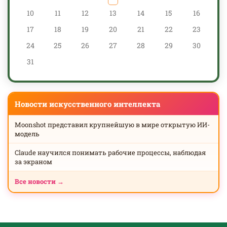
10
11
12
13
14
15
16
17
18
19
20
21
22
23
24
25
26
27
28
29
30
31
Новости искусственного интеллекта
Moonshot представил крупнейшую в мире открытую ИИ-
модель
Claude научился понимать рабочие процессы, наблюдая
за экраном
Все новости →