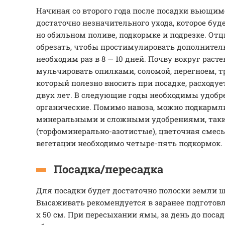
Начиная со второго года после посадки вьющим
достаточно незначительного ухода, которое буд
но обильном поливе, подкормке и подрезке. От
обрезать, чтобы простимулировать дополнител
необходим раз в 8 — 10 дней. Почву вокруг рас
мульчировать опилками, соломой, перегноем, тр
который полезно вносить при посадке, расходуе
двух лет. В следующие годы необходимы удобре
органические. Помимо навоза, можно подкармл
минеральными и сложными удобрениями, таки
(торфоминерально-азотистые), цветочная смесь 
вегетации необходимо четыре-пять подкормок.
Посадка/пересадка
Для посадки будет достаточно полоски земли ш
Высаживать рекомендуется в заранее подготов
х 50 см. При пересыхании ямы, за день до поса