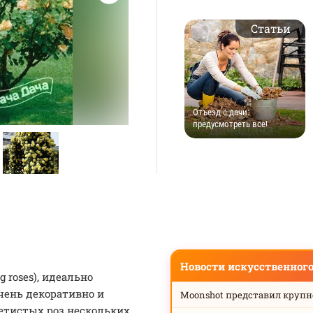
Статьи
Отъезд с дачи:
предусмотреть все!
Новости искусственног
 roses), идеально
чень декоративно и
Moonshot представил круп
етистых роз нескольких