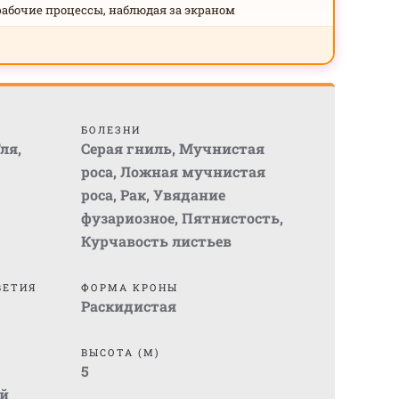
рабочие процессы, наблюдая за экраном
БОЛЕЗНИ
ля
,
Серая гниль
,
Мучнистая
роса
,
Ложная мучнистая
роса
,
Рак
,
Увядание
фузариозное
,
Пятнистость
,
Курчавость листьев
ВЕТИЯ
ФОРМА КРОНЫ
Раскидистая
ВЫСОТА (М)
5
й