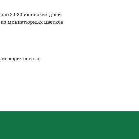
оло 20-30 июньских дней.
к из миниатюрных цветков
шие коричневато-