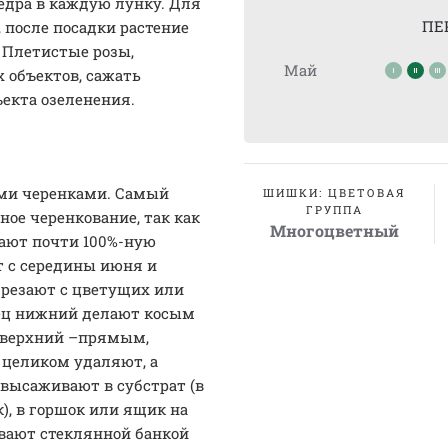
ведра в каждую лунку. Для
ПЕ
, после посадки растение
. Плетистые розы,
Май
 объектов, сажать
ъекта озеленения.
ми черенками. Самый
ШИШКИ: ЦВЕТОВАЯ
ГРУППА
ное черенкование, так как
Многоцветный
дают почти 100%-ную
т с середины июня и
брезают с цветущих или
нец нижний делают косым
 а верхний –прямым,
 целиком удаляют, а
высаживают в субстрат (в
), в горшок или ящик на
ывают стеклянной банкой