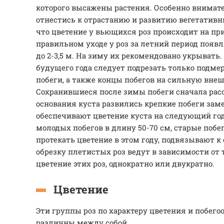
которого высажены растения. Особенно внимате
отнестись к отрастанию и развитию вегетативны
что цветение у вьющихся роз происходит на при
правильном уходе у роз за летний период появ
до 2-3,5 м. На зиму их рекомендовано укрывать.
будущего года следует подрезать только подм
побеги, а также концы побегов на сильную вне
Сохранившиеся после зимы побеги сначала расс
основания куста развились крепкие побеги зам
обеспечивают цветение куста на следующий го
молодых побегов в длину 50-70 см, старые побе
протекать цветение в этом году, подвязывают к
обрезку плетистых роз ведут в зависимости от т
цветение этих роз, однократно или двукратно.
Цветение
Эти группы роз по характеру цветения и побег
различны между собой.