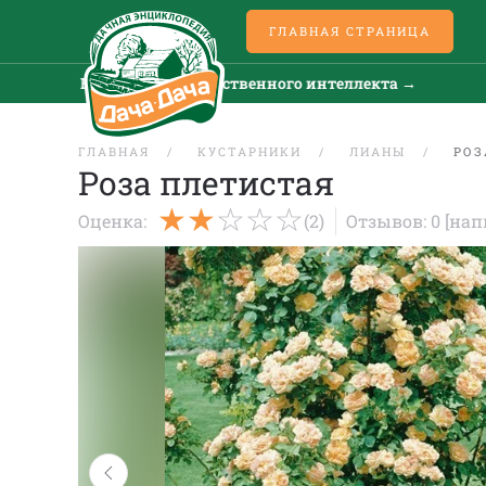
ГЛАВНАЯ СТРАНИЦА
Все новости искусственного интеллекта →
Все
ГЛАВНАЯ
КУСТАРНИКИ
ЛИАНЫ
РОЗ
Роза плетистая
Оценка:
(2)
Отзывов: 0
[нап