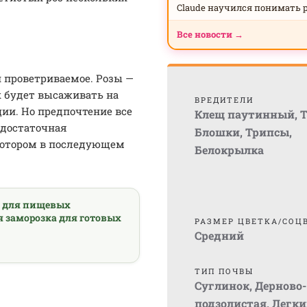
Claude научился понимать 
Все новости →
 проветриваемое. Розы —
х будет высаживать на
ВРЕДИТЕЛИ
ции. Но предпочтение все
Клещ паутинный
,
Т
 достаточная
Блошки
,
Трипсы
,
котором в последующем
Белокрылка
а для пищевых
я заморозка для готовых
РАЗМЕР ЦВЕТКА/СОЦ
Средний
ТИП ПОЧВЫ
Суглинок
,
Дерново-
подзолистая
,
Легки