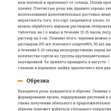
или пленкой и притеняют от солнца. Полив про
пленку. Плетистые розы как правило хорошо ук
использования дополнительных ростовых вещес
вероятность того, что сорт укоренится плохо, т
можно обработать водным раствором гетероаукси
таблетки, на 1 л воды) в течение 12-15 часов, по
раствор на 3 см. Помимо этого, черенки можно
раствором (50 мл этилового спирта96%, 50 мл во
в течение 5-10 секунд непосредственно перед п
количество сортов из группы крупноцветковы
окулировкой. Ее принято проводить в августе 
глазком в корневую шейку однолетнего или дв
Обрезка
Вьющиеся розы нуждаются в обрезке. Главная з
формирование кроны, поддержание растений в з
также получение обильного и продолжительного
обрезка поможет добиться сплошного покрытия 