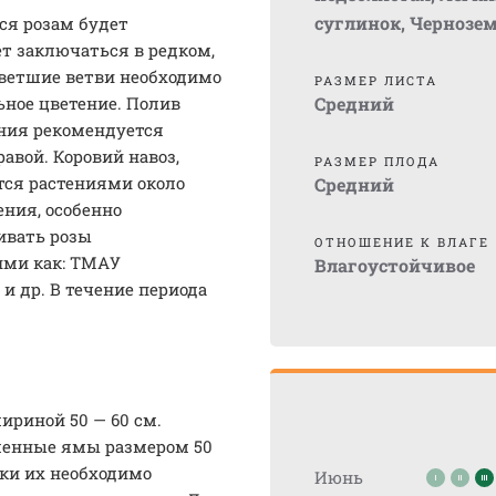
суглинок
,
Чернозе
ся розам будет
ет заключаться в редком,
цветшие ветви необходимо
РАЗМЕР ЛИСТА
ьное цветение. Полив
Средний
тения рекомендуется
авой. Коровий навоз,
РАЗМЕР ПЛОДА
тся растениями около
Средний
ния, особенно
ивать розы
ОТНОШЕНИЕ К ВЛАГЕ
ми как: ТМАУ
Влагоустойчивое
и др. В течение периода
ириной 50 — 60 см.
ленные ямы размером 50
дки их необходимо
Июнь