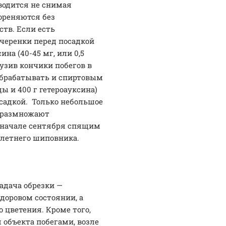
водится не снимая
ореняются без
тв. Если есть
о черенки перед посадкой
на (40-45 мг, или 0,5
грузив кончики побегов в
 обрабатывать и спиртовым
ды и 400 г гетероауксина)
осадкой. Только небольшое
х размножают
— начале сентября спящим
улетнего шиповника.
адача обрезки —
доровом состоянии, а
 цветения. Кроме того,
объекта побегами, возле