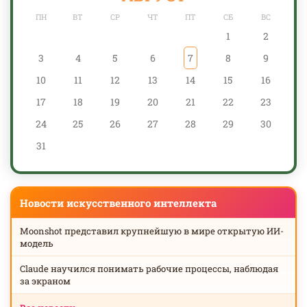
ПН
ВТ
СР
ЧТ
ПТ
СБ
ВС
1
2
3
4
5
6
7
8
9
10
11
12
13
14
15
16
17
18
19
20
21
22
23
24
25
26
27
28
29
30
31
Новости искусственного интеллекта
Moonshot представил крупнейшую в мире открытую ИИ-
модель
Claude научился понимать рабочие процессы, наблюдая
за экраном