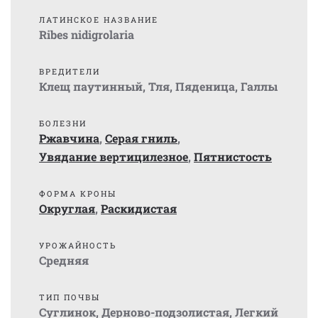
ЛАТИНСКОЕ НАЗВАНИЕ
Ribes nidigrolaria
ВРЕДИТЕЛИ
Клещ паутинный
,
Тля
,
Пяденица
,
Галлы
БОЛЕЗНИ
Ржавчина
,
Серая гниль
,
Увядание вертицилезное
,
Пятнистость
ФОРМА КРОНЫ
Округлая
,
Раскидистая
УРОЖАЙНОСТЬ
Средняя
ТИП ПОЧВЫ
Суглинок
,
Дерново-подзолистая
,
Легкий