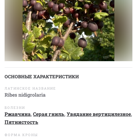
ОСНОВНЫЕ ХАРАКТЕРИСТИКИ
ЛАТИНСКОЕ НАЗВАНИЕ
Ribes nidigrolaria
БОЛЕЗНИ
Ржавчина
,
Серая гниль
,
Увядание вертицилезное
,
Пятнистость
ФОРМА КРОНЫ