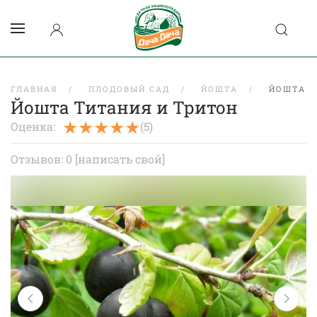
ГЛАВНАЯ
ПЛОДОВЫЙ САД
ЙОШТА
ЙОШТА Т
Йошта Титания и Тритон
Оценка:
(5)
Отзывов: 0
[написать свой]