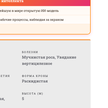
о интеллекта
нейшую в мире открытую ИИ-модель
рабочие процессы, наблюдая за экраном
БОЛЕЗНИ
Мучнистая роса
,
Увядание
вертицилезное
ВЕТИЯ
ФОРМА КРОНЫ
Раскидистая
ВЫСОТА (М)
ая
,
5