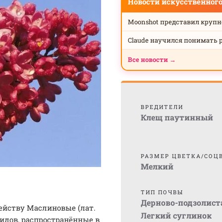
Новости искусственног
Moonshot представил круп
Claude научился понимать 
Все новости →
ВРЕДИТЕЛИ
Клещ паутинный
РАЗМЕР ЦВЕТКА/СОЦ
Мелкий
ТИП ПОЧВЫ
Дерново-подзолист
мейству Маслиновые (лат.
Легкий суглинок
видов, распространённые в