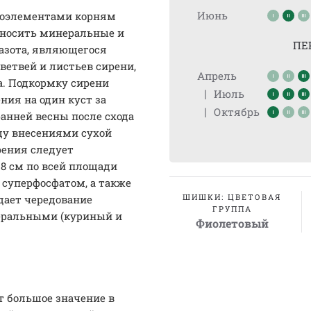
Июнь
роэлементами корням
вносить минеральные и
ПЕ
 азота, являющегося
етвей и листьев сирени,
Апрель
. Подкормку сирени
|
Июль
ния на один куст за
|
Октябрь
ранней весны после схода
ду внесениями сухой
рения следует
 8 см по всей площади
 суперфосфатом, а также
ШИШКИ: ЦВЕТОВАЯ
дает чередование
ГРУППА
еральными (куриный и
Фиолетовый
т большое значение в