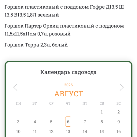
Горшок пластиковый с поддоном Гофре Д13,5 Ш
13,5 В13,5 1,8Л зеленый
Горшок Партер Орхид пластиковый с поддоном
11,5х11,5х11см 0,7л, розовый
Горшок Терра 2,3л, белый
Календарь садовода
2026
АВГУСТ
ПН
ВТ
СР
ЧТ
ПТ
СБ
ВС
1
2
3
4
5
6
7
8
9
10
11
12
13
14
15
16