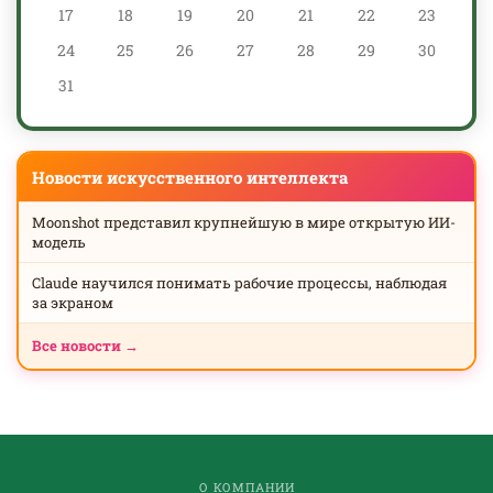
17
18
19
20
21
22
23
24
25
26
27
28
29
30
31
Новости искусственного интеллекта
Moonshot представил крупнейшую в мире открытую ИИ-
модель
Claude научился понимать рабочие процессы, наблюдая
за экраном
Все новости →
О КОМПАНИИ