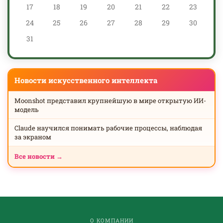
17
18
19
20
21
22
23
24
25
26
27
28
29
30
31
Новости искусственного интеллекта
Moonshot представил крупнейшую в мире открытую ИИ-
модель
Claude научился понимать рабочие процессы, наблюдая
за экраном
Все новости →
О КОМПАНИИ