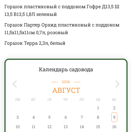
Горшок пластиковый с поддоном Гофре Д13,5 Ш
13,5 В13,5 1,8Л зеленый
Горшок Партер Орхид пластиковый с поддоном
11,5х11,5х11см 0,7л, розовый
Горшок Терра 2,3л, белый
Календарь садовода
2026
АВГУСТ
ПН
ВТ
СР
ЧТ
ПТ
СБ
ВС
1
2
3
4
5
6
7
8
9
10
11
12
13
14
15
16