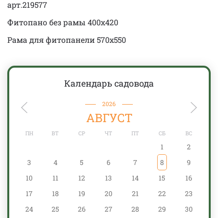
арт.219577
Фитопано без рамы 400х420
Рама для фитопанели 570х550
Календарь садовода
2026
АВГУСТ
ПН
ВТ
СР
ЧТ
ПТ
СБ
ВС
1
2
3
4
5
6
7
8
9
10
11
12
13
14
15
16
17
18
19
20
21
22
23
24
25
26
27
28
29
30