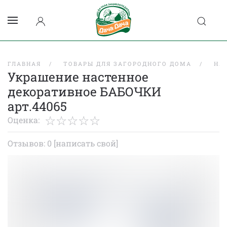
ГЛАВНАЯ
ТОВАРЫ ДЛЯ ЗАГОРОДНОГО ДОМА
НА
Украшение настенное
декоративное БАБОЧКИ
арт.44065
Оценка:
Отзывов: 0
[написать свой]