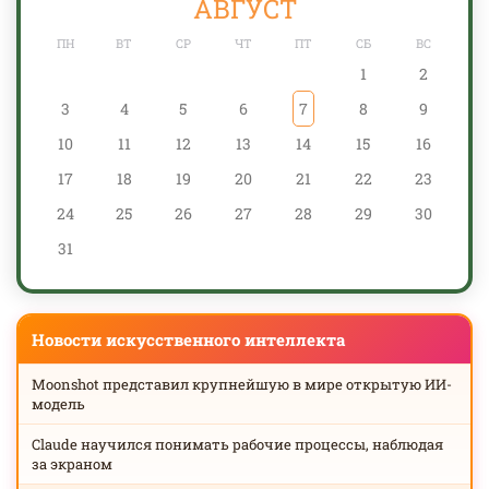
АВГУСТ
ПН
ВТ
СР
ЧТ
ПТ
СБ
ВС
1
2
3
4
5
6
7
8
9
10
11
12
13
14
15
16
17
18
19
20
21
22
23
24
25
26
27
28
29
30
31
Новости искусственного интеллекта
Moonshot представил крупнейшую в мире открытую ИИ-
модель
Claude научился понимать рабочие процессы, наблюдая
за экраном