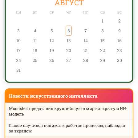
АВГУСТ
ПН
ВТ
СР
ЧТ
ПТ
СБ
ВС
1
2
3
4
5
6
7
8
9
10
11
12
13
14
15
16
17
18
19
20
21
22
23
24
25
26
27
28
29
30
31
Новости искусственного интеллекта
Moonshot представил крупнейшую в мире открытую ИИ-
модель
Claude научился понимать рабочие процессы, наблюдая
за экраном