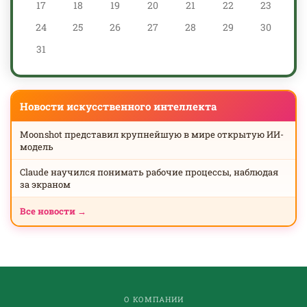
17
18
19
20
21
22
23
24
25
26
27
28
29
30
31
Новости искусственного интеллекта
Moonshot представил крупнейшую в мире открытую ИИ-
модель
Claude научился понимать рабочие процессы, наблюдая
за экраном
Все новости →
О КОМПАНИИ