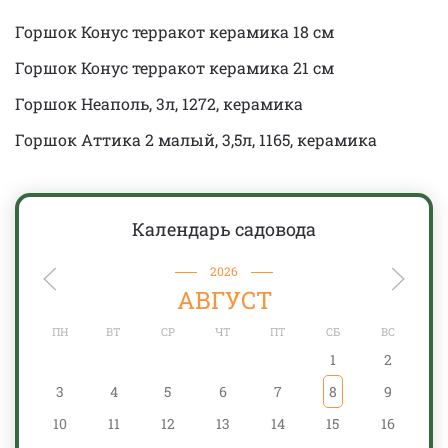
Горшок Конус терракот керамика 18 см
Горшок Конус терракот керамика 21 см
Горшок Неаполь, 3л, 1272, керамика
Горшок Аттика 2 малый, 3,5л, 1165, керамика
Календарь садовода
2026
АВГУСТ
ПН
ВТ
СР
ЧТ
ПТ
СБ
ВС
1
2
3
4
5
6
7
8
9
10
11
12
13
14
15
16