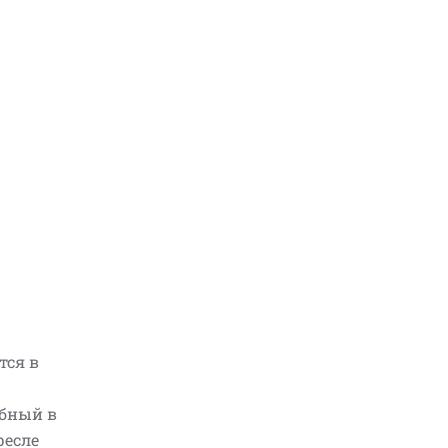
тся в
обный в
ресле