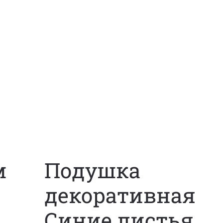
м
Подушка
декоративная
Синие листья