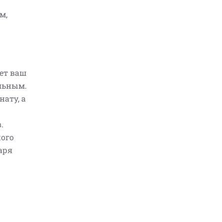
м,
ет ваш
льным.
ату, а
.
ного
аря