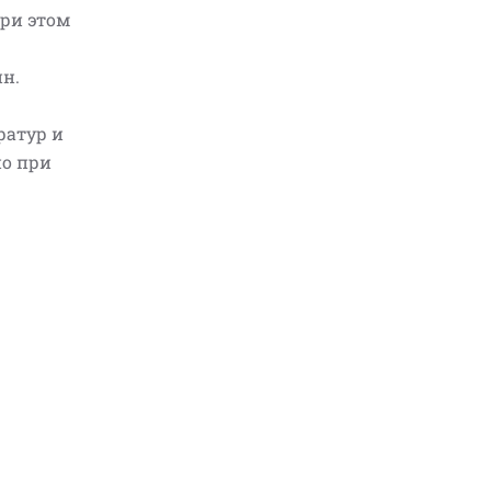
при этом
н.
ратур и
но при