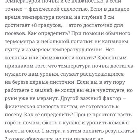
температурой почвы и ее влажностью, а если
точнее — физической спелостью. Если в дневное
время температура почвы на глубине 8 см
достигает +8 градусов, — этого достаточно для
посевов. Как определить? При помощи обычного
термометра и небольшой лопатки: выкапываем
лунку и замеряем температуру почвы. Нет
желания или возможности копать? Косвенным
признаком того, что температура почвы достигла
нужного нам уровня, служат распускающиеся
на березе первые листочки. Если вы в эту пору
работаете с землей, ее холод вы еще чувствуете, но
руки уже не мерзнут. Другой важный фактор —
физическая спелость почвы, ее готовность к
посеву. Как ее определить? Проще простого: взять
горсть почвы, сжать в кулаке и уронить комок с
высоты около 1 метра, а затем оценить результаты:
? комок образуется, но при падении не