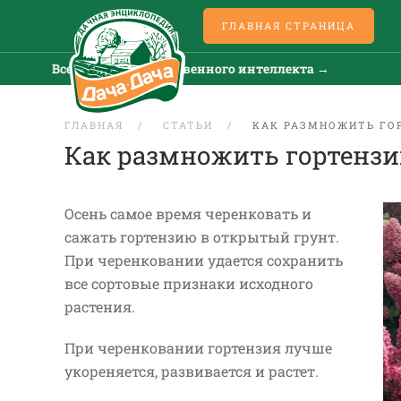
ГЛАВНАЯ СТРАНИЦА
Все новости искусственного интеллекта →
Все
ГЛАВНАЯ
СТАТЬИ
КАК РАЗМНОЖИТЬ ГО
Как размножить гортенз
Осень самое время черенковать и
сажать гортензию в открытый грунт.
При черенковании удается сохранить
все сортовые признаки исходного
растения.
При черенковании гортензия лучше
укореняется, развивается и растет.