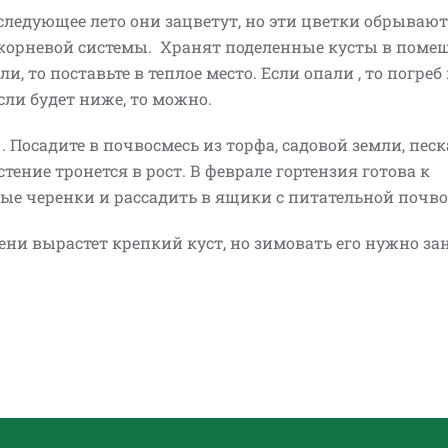
ледующее лето они зацветут, но эти цветки обрывают
 корневой системы. Хранят поделенные кусты в поме
ли, то поставьте в теплое место. Если опали , то погреб
сли будет ниже, то можно.
 . Посадите в почвосмесь из торфа, садовой земли, песк
стение тронется в рост. В феврале гортензия готова к
ные черенки и рассадить в ящики с питательной почво
сени вырастет крепкий куст, но зимовать его нужно за