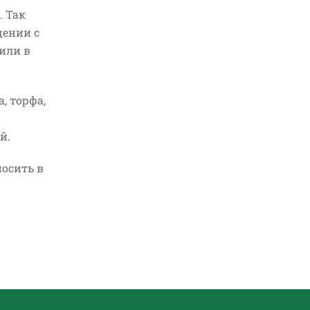
. Так
щении с
 или в
а, торфа,
й.
носить в