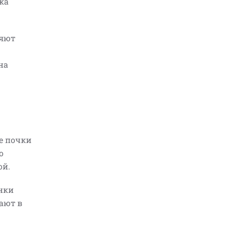
ка
ляют
на
е почки
о
ой.
енки
вают в