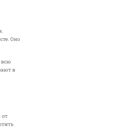
и.
сте. Оно
 всю
вают в
 от
отить