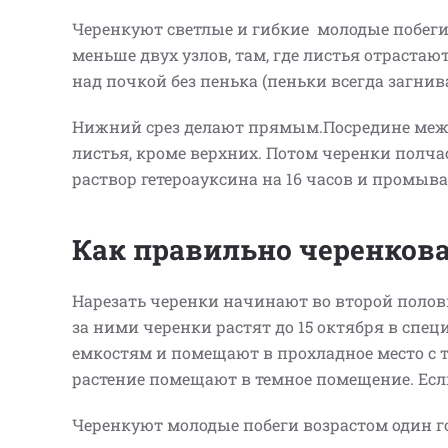
Черенкуют светлые и гибкие молодые побеги
меньше двух узлов, там, где листья отрастают
над почкой без пенька (пеньки всегда загнив
Нижний срез делают прямым.Посредине междо
листья, кроме верхних. Потом черенки полча
раствор гетероауксина на 16 часов и промыв
Как правильно черенков
Нарезать черенки начинают во второй полови
за ними черенки растят до 15 октября в спе
емкостям и помещают в прохладное место с т
растение помещают в темное помещение. Если
Черенкуют молодые побеги возрастом один го