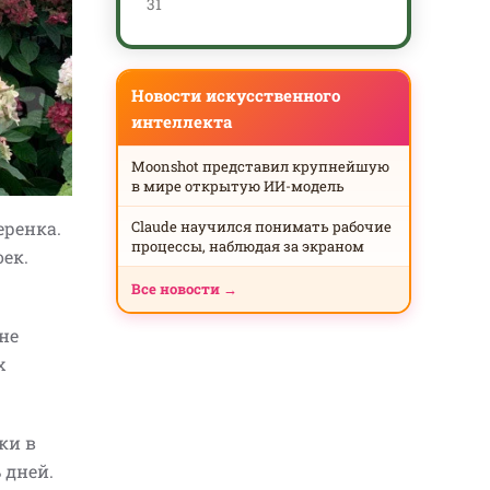
31
Новости искусственного
интеллекта
Moonshot представил крупнейшую
в мире открытую ИИ-модель
еренка.
Claude научился понимать рабочие
процессы, наблюдая за экраном
ек.
Все новости →
не
х
ки в
ь дней.