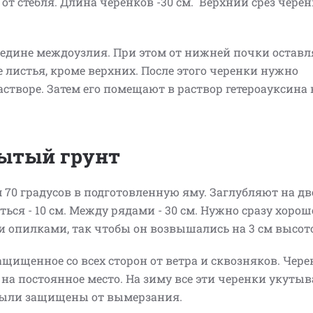
 от стебля. Длина черенков -30 см. Верхний срез черен
редине междоузлия. При этом от нижней почки остав
е листья, кроме верхних. После этого черенки нужно
воре. Затем его помещают в раствор гетероауксина 
рытый грунт
70 градусов в подготовленную яму. Заглубляют на дв
ься - 10 см. Между рядами - 30 см. Нужно сразу хорош
и опилками, так чтобы он возвышались на 3 см высот
ащищенное со всех сторон от ветра и сквозняков. Чер
ь на постоянное место. На зиму все эти черенки укуты
 были защищены от вымерзания.