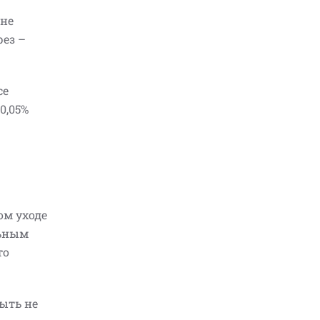
 не
рез –
се
0,05%
ом уходе
льным
то
ыть не