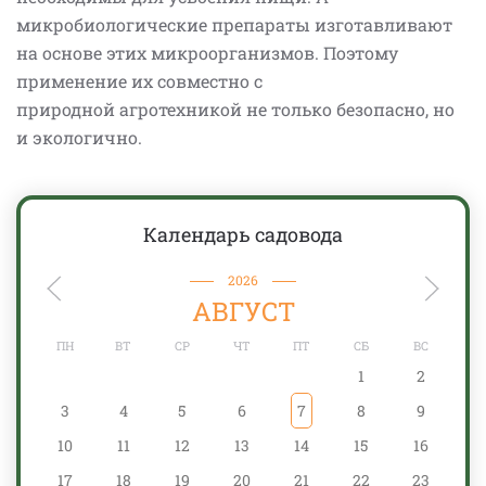
микробиологические препараты изготавливают
на основе этих микроорганизмов. Поэтому
применение их совместно с
природной агротехникой не только безопасно, но
и экологично.
Календарь садовода
2026
АВГУСТ
ПН
ВТ
СР
ЧТ
ПТ
СБ
ВС
1
2
3
4
5
6
7
8
9
10
11
12
13
14
15
16
17
18
19
20
21
22
23