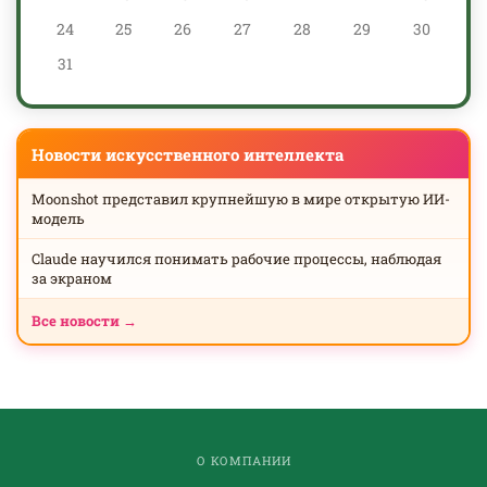
24
25
26
27
28
29
30
31
Новости искусственного интеллекта
Moonshot представил крупнейшую в мире открытую ИИ-
модель
Claude научился понимать рабочие процессы, наблюдая
за экраном
Все новости →
О КОМПАНИИ