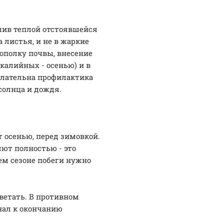
лив теплой отстоявшейся
а листья, и не в жаркие
ополку почвы, внесение
-калийных - осенью) и в
елательна профилактика
 солнца и дождя.
 осенью, перед зимовкой.
ют полностью - это
ем сезоне побеги нужно
ветать. В противном
нал к окончанию