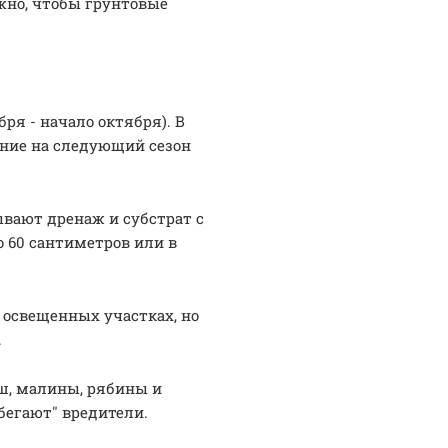
жно, чтобы грунтовые
ря - начало октября). В
ение на следующий сезон
ывают дренаж и субстрат с
о 60 сантиметров или в
 освещенных участках, но
.
ш, малины, рябины и
бегают" вредители.