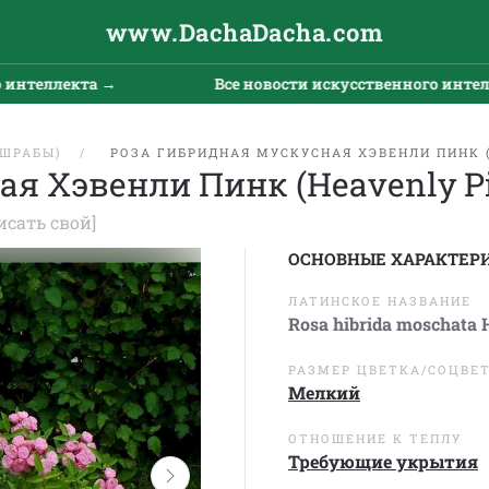
www.DachaDacha.com
еллекта →
Все новости искусственного интеллекта
(ШРАБЫ)
РОЗА ГИБРИДНАЯ МУСКУСНАЯ ХЭВЕНЛИ ПИНК 
ая Хэвенли Пинк (Heavenly P
исать свой]
ОСНОВНЫЕ ХАРАКТЕР
ЛАТИНСКОЕ НАЗВАНИЕ
Rosa hibrida moschata 
РАЗМЕР ЦВЕТКА/СОЦВЕ
Мелкий
ОТНОШЕНИЕ К ТЕПЛУ
Требующие укрытия