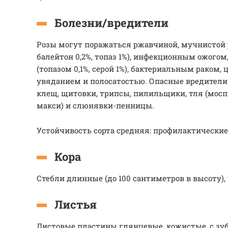
Болезни/вредители
Розы могут поражаться ржавчиной, мучнистой р
балейтон 0,2%, топаз 1%), инфекционным ожого
(топазом 0,1%, серой 1%), бактериальным раком,
увяданием и полосатостью. Опасные вредители
клещ, щитовки, трипсы, пилильщики, тля (мосп
макси) и слюнявки-пенницы.
Устойчивость сорта средняя: профилактически
Кора
Стебли длинные (до 100 сантиметров в высоту), 
Листья
Листовые пластины глянцевые, кожистые, с зу