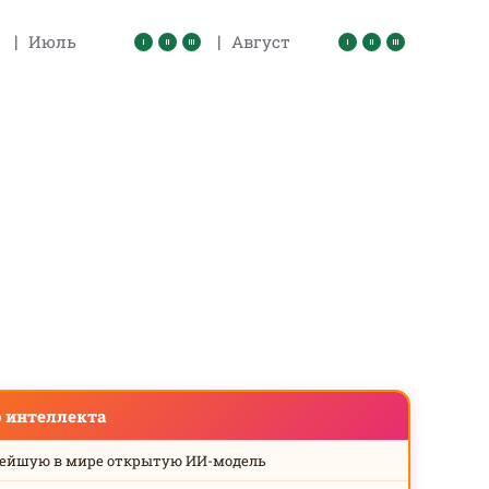
|
|
Июль
Август
о интеллекта
нейшую в мире открытую ИИ-модель