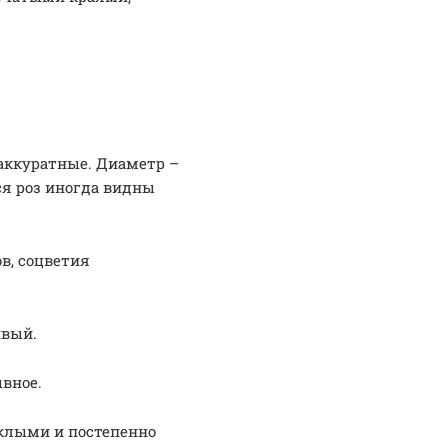
аккуратные. Диаметр –
ся роз иногда видны
ов, соцветия
ивый.
вное.
склыми и постепенно