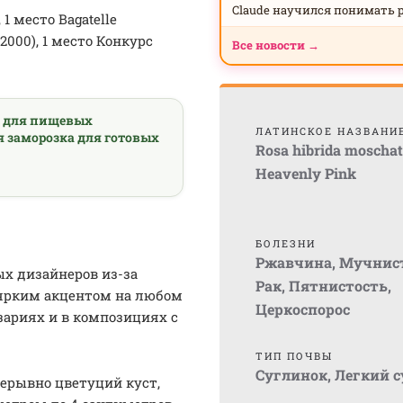
Claude научился понимать 
1 место Bagatelle
 2000), 1 место Конкурс
Все новости →
а для пищевых
ЛАТИНСКОЕ НАЗВАНИ
я заморозка для готовых
Rosa hibrida moscha
Heavenly Pink
БОЛЕЗНИ
Ржавчина
,
Мучнист
х дизайнеров из-за
Рак
,
Пятнистость
,
 ярким акцентом на любом
Церкоспорос
озариях и в композициях с
ТИП ПОЧВЫ
Суглинок
,
Легкий 
ерывно цветуций куст,