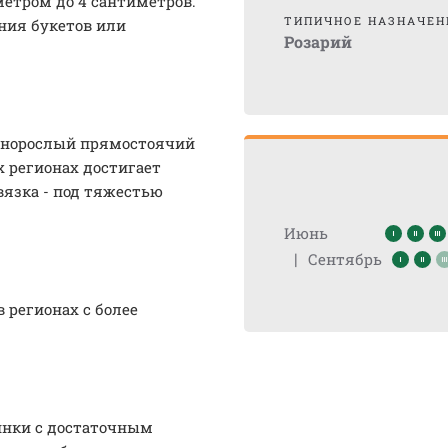
тром до 4 сантиметров.
ТИПИЧНОЕ НАЗНАЧЕН
ания букетов или
Розарий
льнорослый прямостоячий
х регионах достигает
вязка - под тяжестью
Июнь
|
Сентябрь
 регионах с более
инки с достаточным