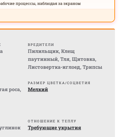
рабочие процессы, наблюдая за экраном
Е
ВРЕДИТЕЛИ
ta
Пилильщик
,
Клещ
паутинный
,
Тля
,
Щитовка
,
Листовертка-иглоед
,
Трипсы
РАЗМЕР ЦВЕТКА/СОЦВЕТИЯ
ая роса
,
Мелкий
ОТНОШЕНИЕ К ТЕПЛУ
суглинок
Требующие укрытия