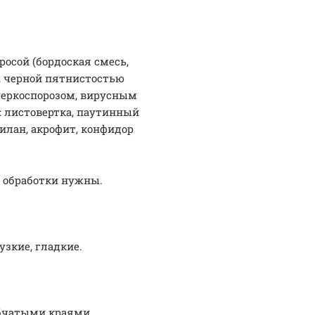
осой (бордоская смесь,
м, черной пятнистостью
 церкоспорозом, вирусным
: листовертка, паутинный
илан, акрофит, конфидор
е обработки нужны.
узкие, гладкие.
бчатыми краями,