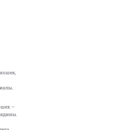
 кошек,
иалы.
ошек –
вядины.
тета