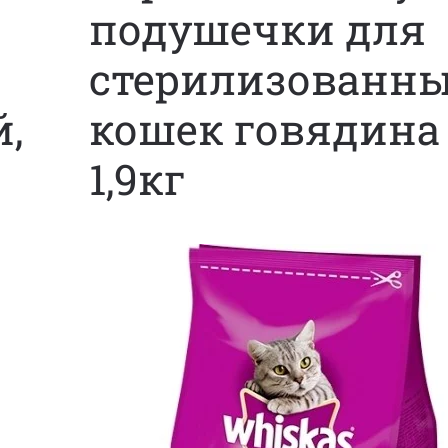
подушечки для
стерилизованн
,
кошек говядина
1,9кг