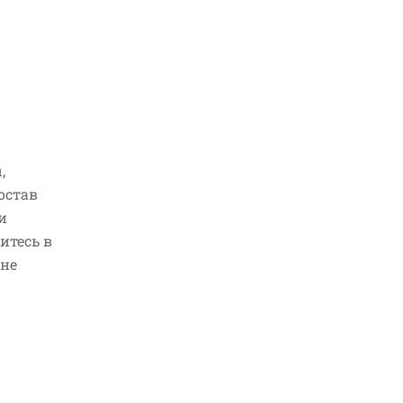
,
остав
и
итесь в
оне