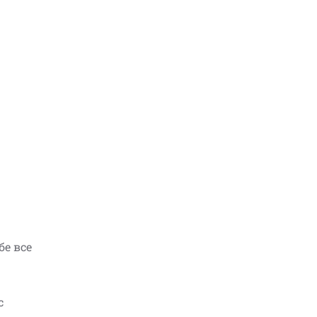
бе все
с