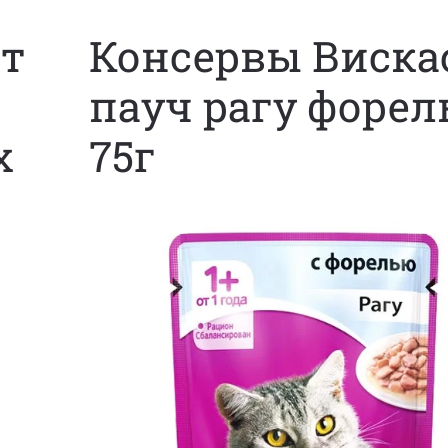
т
Консервы Виска
пауч рагу форел
х
75г