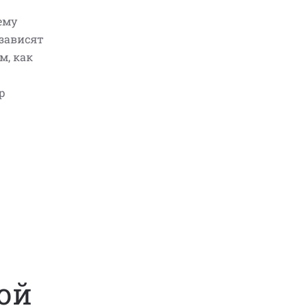
ему
зависят
м, как
р
ой