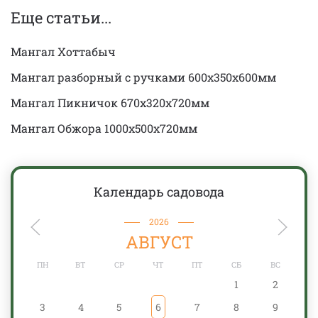
Еще статьи...
Мангал Хоттабыч
Мангал разборный с ручками 600х350х600мм
Мангал Пикничок 670х320х720мм
Мангал Обжора 1000х500х720мм
Календарь садовода
2026
АВГУСТ
ПН
ВТ
СР
ЧТ
ПТ
СБ
ВС
1
2
3
4
5
6
7
8
9