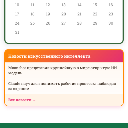
10
11
12
13
14
15
16
17
18
19
20
21
22
23
24
25
26
27
28
29
30
31
Новости искусственного интеллекта
Moonshot представил крупнейшую в мире открытую ИИ-
модель
Claude научился понимать рабочие процессы, наблюдая
за экраном
Все новости →