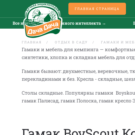
ГЛАВНАЯ СТРАНИЦА
Все новости искусственного интеллекта →
Все но
ГЛАВНАЯ
ОТДЫХ В САДУ
ГАМАКИ И МЕБ
Гамаки и мебель для кемпинга — комфортные,
синтетики, хлопка и складная мебель для отд
Гамаки бывают: двухместные, веревочные, т
перекладинами и без. Кресла - складные, шез
Столы складные. Популярны гамаки Boyskout 
гамак Палисад, гамак Полоска, гамак кресло
Гамак BoyScout К