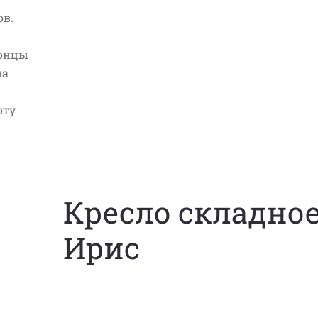
ов.
концы
на
оту
Кресло складно
Ирис