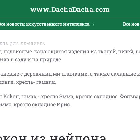
www.DachaDacha.com
вости искусственного интеллекта →
Все новости 
ЕЛЬ ДЛЯ КЕМПИНГА
 подвисные, качающиеся изделия из тканей, нитей, в
ыха в саду и на природе.
каневые с деревянн
ыми планками, а также складные к
лонги, кресла- гамаки.
Kokoн, гамак - кресло Эмма, кресло складное Фольва
 Эмма, кресло складное Ирис.
окон из нейлона