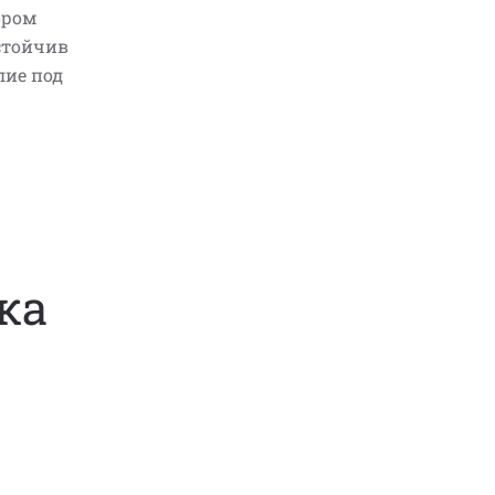
ором
устойчив
лие под
ка