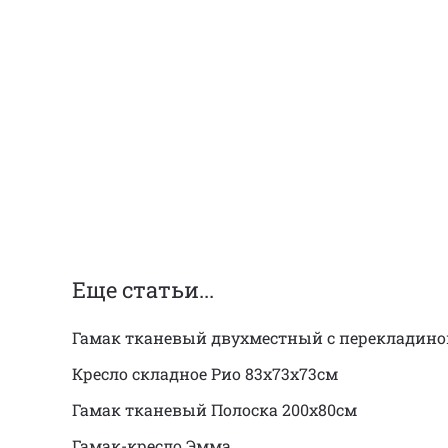
Еще статьи...
Гамак тканевый двухместный с перекладино
Кресло складное Рио 83х73х73см
Гамак тканевый Полоска 200х80см
Гамак-кресло Эмма