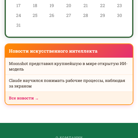
17
18
19
20
21
22
23
24
25
26
27
28
29
30
31
Новости искусственного интеллекта
Moonshot представил крупнейшую в мире открытую ИИ-
модель
Claude научился понимать рабочие процессы, наблюдая
за экраном
Все новости →
О КОМПАНИИ