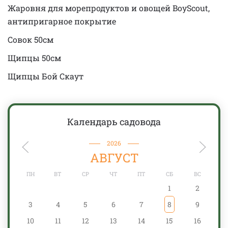
Жаровня для морепродуктов и овощей BoyScout,
антипригарное покрытие
Совок 50см
Щипцы 50см
Щипцы Бой Скаут
Календарь садовода
2026
АВГУСТ
ПН
ВТ
СР
ЧТ
ПТ
СБ
ВС
1
2
3
4
5
6
7
8
9
10
11
12
13
14
15
16