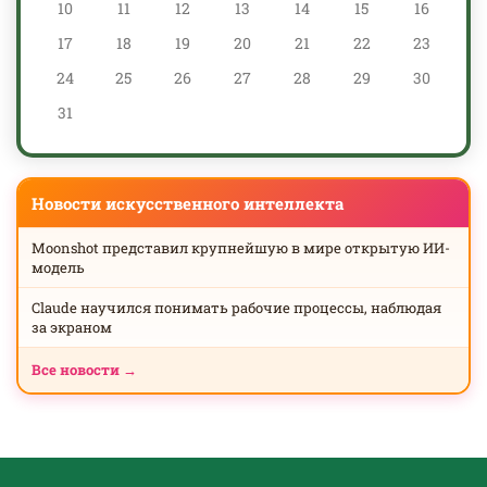
10
11
12
13
14
15
16
17
18
19
20
21
22
23
24
25
26
27
28
29
30
31
Новости искусственного интеллекта
Moonshot представил крупнейшую в мире открытую ИИ-
модель
Claude научился понимать рабочие процессы, наблюдая
за экраном
Все новости →