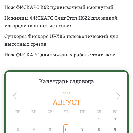
Нож ФИСКАРС К62 прививочный изогнутый
Ножницы ФИСКАРС СингСтеп HS22 для живой
изгороди волнистые лезвия
Сучкорез Фискарс UPX86 телескопический для
высотных срезов
Нож ФИСКАРС для тяжелых работ с точилкой
Календарь садовода
2026
АВГУСТ
ПН
ВТ
СР
ЧТ
ПТ
СБ
ВС
1
2
3
4
5
6
7
8
9