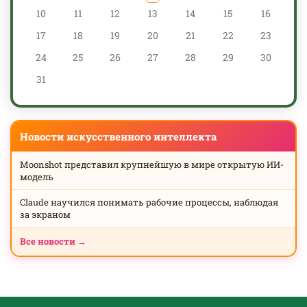
10
11
12
13
14
15
16
17
18
19
20
21
22
23
24
25
26
27
28
29
30
31
Новости искусственного интеллекта
Moonshot представил крупнейшую в мире открытую ИИ-
модель
Claude научился понимать рабочие процессы, наблюдая
за экраном
Все новости →