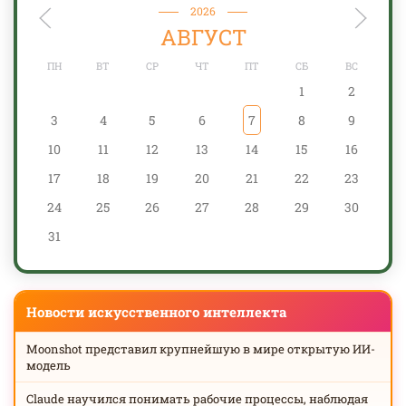
2026
АВГУСТ
ПН
ВТ
СР
ЧТ
ПТ
СБ
ВС
1
2
3
4
5
6
7
8
9
10
11
12
13
14
15
16
17
18
19
20
21
22
23
24
25
26
27
28
29
30
31
Новости искусственного интеллекта
Moonshot представил крупнейшую в мире открытую ИИ-
модель
Claude научился понимать рабочие процессы, наблюдая