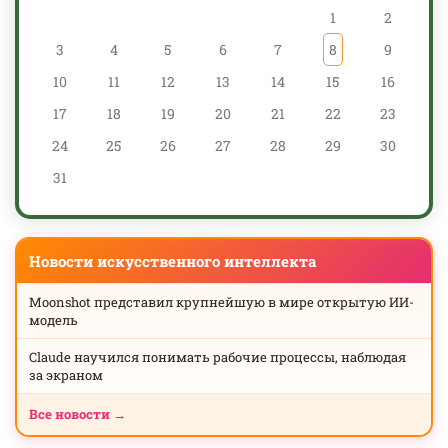
1
2
3
4
5
6
7
8
9
10
11
12
13
14
15
16
17
18
19
20
21
22
23
24
25
26
27
28
29
30
31
Новости искусственного интеллекта
Moonshot представил крупнейшую в мире открытую ИИ-
модель
Claude научился понимать рабочие процессы, наблюдая
за экраном
Все новости →