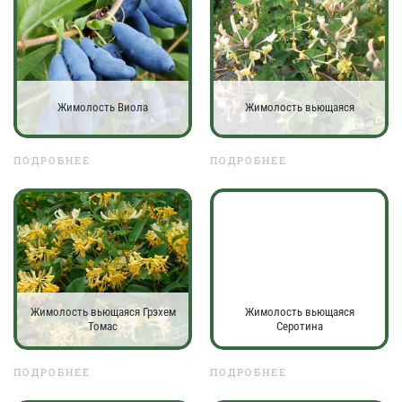
Жимолость Виола
Жимолость вьющаяся
ПОДРОБНЕЕ
ПОДРОБНЕЕ
Жимолость вьющаяся Грэхем
Жимолость вьющаяся
Томас
Серотина
ПОДРОБНЕЕ
ПОДРОБНЕЕ