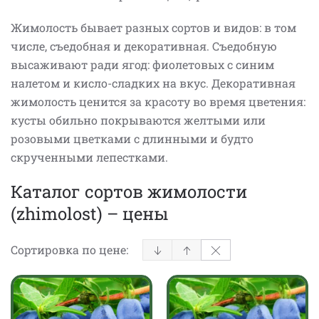
Жимолость бывает разных сортов и видов: в том
числе, съедобная и декоративная. Съедобную
высаживают ради ягод: фиолетовых с синим
налетом и кисло-сладких на вкус. Декоративная
жимолость ценится за красоту во время цветения:
кусты обильно покрываются желтыми или
розовыми цветками с длинными и будто
скрученными лепестками.
Каталог сортов жимолости
(zhimolost) – цены
Сортировка по цене: