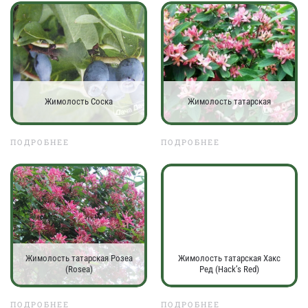
Жимолость Соска
Жимолость татарская
ПОДРОБНЕЕ
ПОДРОБНЕЕ
Жимолость татарская Розеа
Жимолость татарская Хакс
(Rosea)
Ред (Hack’s Red)
ПОДРОБНЕЕ
ПОДРОБНЕЕ