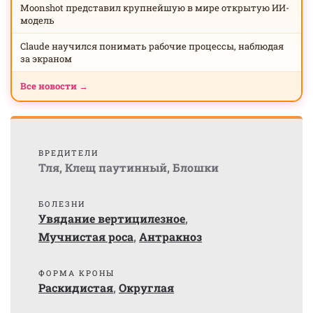
Moonshot представил крупнейшую в мире открытую ИИ-
модель
Claude научился понимать рабочие процессы, наблюдая
за экраном
Все новости →
ВРЕДИТЕЛИ
Тля
,
Клещ паутинный
,
Блошки
БОЛЕЗНИ
Увядание вертицилезное
,
Мучнистая роса
,
Антракноз
ФОРМА КРОНЫ
Раскидистая
,
Округлая