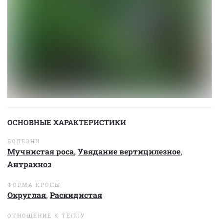
ОСНОВНЫЕ ХАРАКТЕРИСТИКИ
БОЛЕЗНИ
Мучнистая роса
,
Увядание вертицилезное
,
Антракноз
ФОРМА КРОНЫ
Округлая
,
Раскидистая
ОТНОШЕНИЕ К ТЕПЛУ