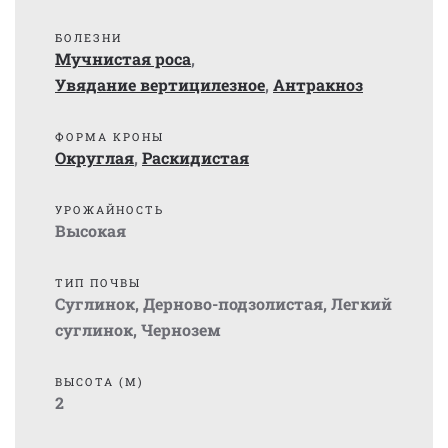
БОЛЕЗНИ
Мучнистая роса
,
Увядание вертицилезное
,
Антракноз
ФОРМА КРОНЫ
Округлая
,
Раскидистая
УРОЖАЙНОСТЬ
Высокая
ТИП ПОЧВЫ
Суглинок
,
Дерново-подзолистая
,
Легкий
суглинок
,
Чернозем
ВЫСОТА (М)
2