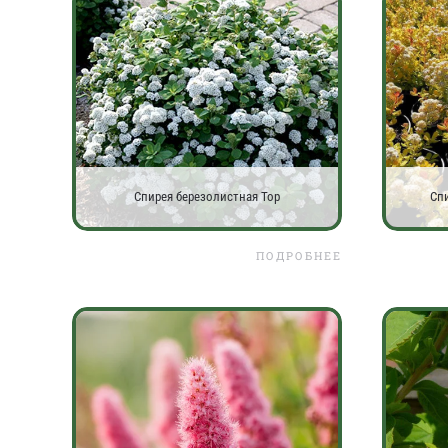
Спирея березолистная Тор
Спи
ПОДРОБНЕЕ