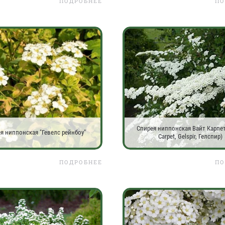
ПОДРОБНЕЕ
ПО
Спирея ниппонская Вайт Карпет
я ниппонская "Гевелс рейнбоу"
Carpet, Gelspir, Гелспир)
ПОДРОБНЕЕ
ПО