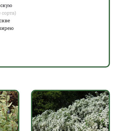
нскую
 сорта)
скве
пирею