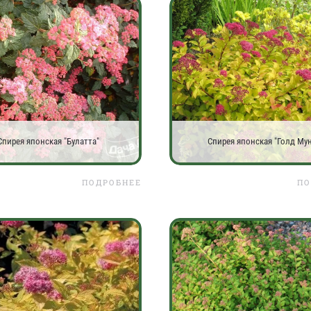
Спирея японская "Булатта"
Спирея японская "Голд Мун
ПОДРОБНЕЕ
ПО