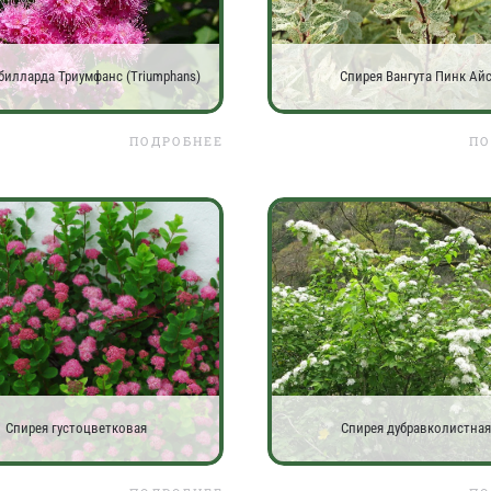
билларда Триумфанс (Triumphans)
Спирея Вангута Пинк Ай
ПОДРОБНЕЕ
ПО
Спирея густоцветковая
Спирея дубравколистная