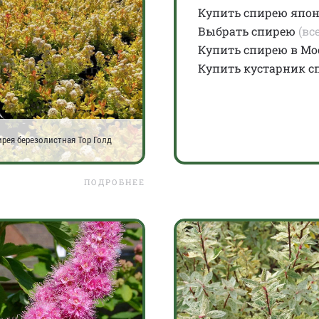
Купить спирею япо
Выбрать спирею
(все
Купить спирею в Мо
Купить кустарник с
рея березолистная Тор Голд
ПОДРОБНЕЕ