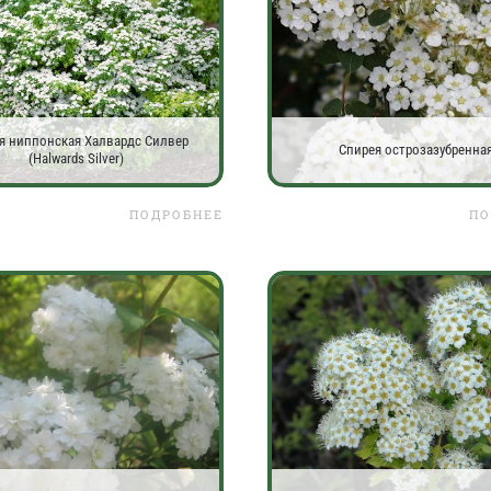
я ниппонская Халвардс Силвер
Спирея острозазубренна
(Halwards Silver)
ПОДРОБНЕЕ
ПО