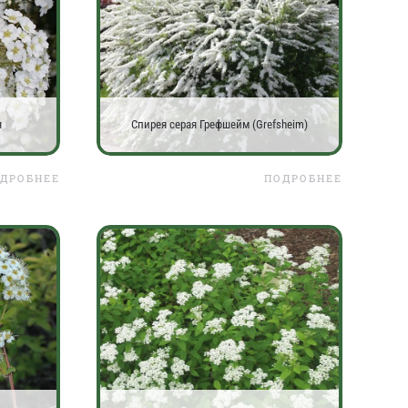
я
Спирея серая Грефшейм (Grefsheim)
ДРОБНЕЕ
ПОДРОБНЕЕ