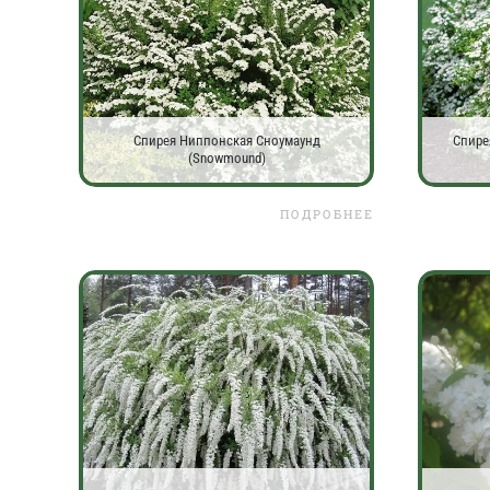
Спирея Ниппонская Сноумаунд
Спире
(Snowmound)
ПОДРОБНЕЕ