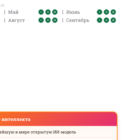
ВЫ
|
|
Май
Июнь
|
|
Август
Сентябрь
о интеллекта
нейшую в мире открытую ИИ-модель