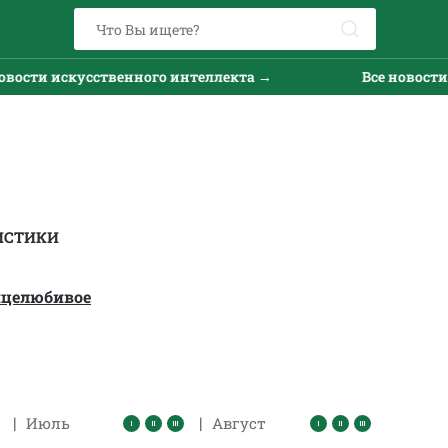
ти искусственного интеллекта →
Все новости иск
ИСТИКИ
нцелюбивое
|
|
Июль
Август