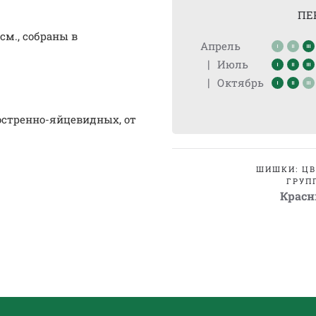
ПЕ
см., собраны в
Апрель
|
Июль
|
Октябрь
остренно-яйцевидных, от
ШИШКИ: Ц
ГРУП
Крас