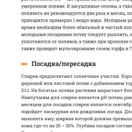
умеренном поливе. В засушливые сезоны, а так
поливать их рекомендуется два раза в месяц, п
приходится примерно 1 ведро воды. Молодым р
время необходим более обильный и частый поли
молодыми посадками почву следует рыхлить, ос
уплотняется от поливов, а также при прополке 
также проводят мульчирование слоем торфа в 7
Посадка/пересадка
Спиреи предпочитают солнечные участки. Хоро
дерновой или листовой почве с добавлением то
2:1:1. На богатых почвах растения вырастают б
Наилучшим для спиреи является pH почвы рав
месяцем для посадки спиреи является сентябрь
подойдет пасмурная или дождливая погода. Дл
выкопать яму, ширина которой должна превыш
кома где-то на 25 – 30%. Глубина посадки соста