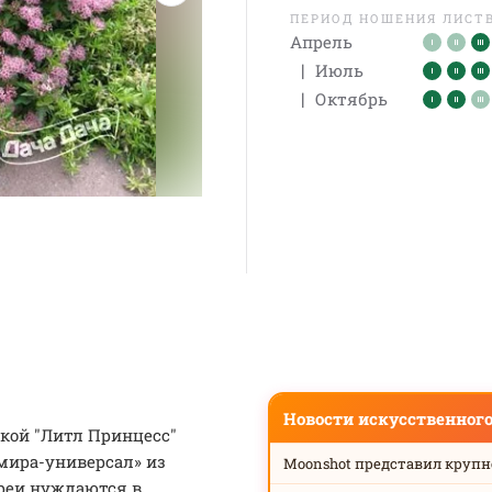
ПЕРИОД НОШЕНИЯ ЛИСТ
Апрель
|
Июль
|
Октябрь
Новости искусственног
кой "Литл Принцесс"
мира-универсал» из
Moonshot представил круп
пиреи нуждаются в