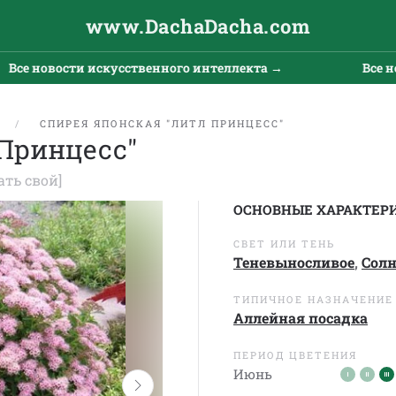
www.DachaDacha.com
 новости искусственного интеллекта →
Все новос
Е
СПИРЕЯ ЯПОНСКАЯ "ЛИТЛ ПРИНЦЕСС"
 Принцесс"
ать свой]
ОСНОВНЫЕ ХАРАКТЕР
СВЕТ ИЛИ ТЕНЬ
Теневыносливое
,
Сол
ТИПИЧНОЕ НАЗНАЧЕНИЕ
Аллейная посадка
ПЕРИОД ЦВЕТЕНИЯ
Июнь