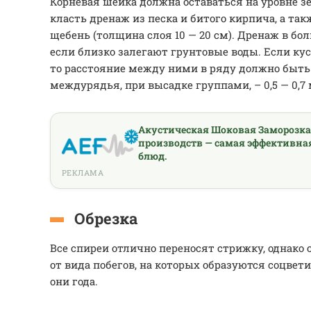
Корневая шейка должна оставаться на уровне з
класть дренаж из песка и битого кирпича, а та
щебень (толщина слоя 10 — 20 см). Дренаж в бо
если близко залегают грунтовые воды. Если ку
то расстояние между ними в ряду должно быть не
междурядья, при высадке группами, – 0,5 — 0,7 
Акустическая Шоковая Заморозк
производств — самая эффективна
блюд.
РЕКЛАМА
Обрезка
Все спиреи отлично переносят стрижку, однако 
от вида побегов, на которых образуются соцветия
они года.