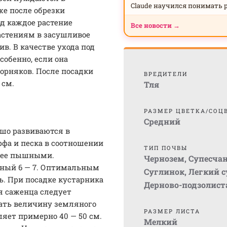
Claude научился понимать 
же после обрезки
од каждое растение
Все новости →
астениям в засушливое
в. В качестве ухода под
обенно, если она
сорняков. После посадки
ВРЕДИТЕЛИ
 см.
Тля
РАЗМЕР ЦВЕТКА/СОЦ
Средний
шо развиваются в
рфа и песка в соотношении
ТИП ПОЧВЫ
олее пышными.
Чернозем
,
Супесча
ный 6 — 7. Оптимальным
Суглинок
,
Легкий 
. При посадке кустарника
Дерново-подзолист
я саженца следует
ать величину земляного
РАЗМЕР ЛИСТА
вляет примерно 40 — 50 см.
Мелкий