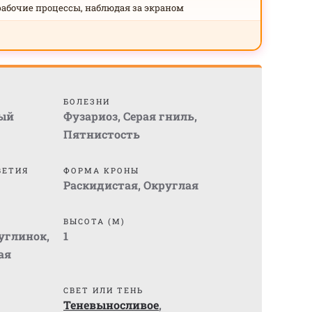
рабочие процессы, наблюдая за экраном
БОЛЕЗНИ
ый
Фузариоз
,
Серая гниль
,
Пятнистость
ВЕТИЯ
ФОРМА КРОНЫ
Раскидистая
,
Округлая
ВЫСОТА (М)
суглинок
,
1
ая
СВЕТ ИЛИ ТЕНЬ
Теневыносливое
,