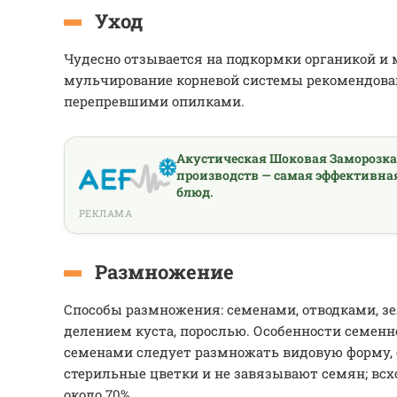
Уход
Чудесно отзывается на подкормки органикой и
мульчирование корневой системы рекомендова
перепревшими опилками.
Акустическая Шоковая Заморозк
производств — самая эффективна
блюд.
РЕКЛАМА
Размножение
Способы размножения: семенами, отводками, з
делением куста, порослью. Особенности семенн
семенами следует размножать видовую форму, 
стерильные цветки и не завязывают семян; всх
около 70%.