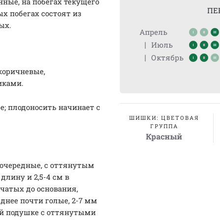
ные, на побегах текущего
ПЕ
х побегах состоят из
ых.
Апрель
|
Июль
|
Октябрь
коричневые,
иками.
е; плодоносить начинает с
ШИШКИ: ЦВЕТОВАЯ
ГРУППА
Красный
очередные, с оттянутым
длину и 2,5-4 см в
бчатых до основания,
днее почти голые, 2-7 мм
ой подушке с оттянутыми