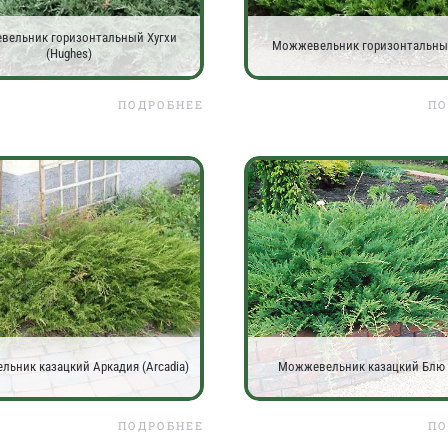
вельник горизонтальный Хугхи
Можжевельник горизонтальны
(Hughes)
ПОДРОБНЕЕ
ПО
ьник казацкий Аркадия (Arcadia)
Можжевельник казацкий Блю 
ПОДРОБНЕЕ
ПО