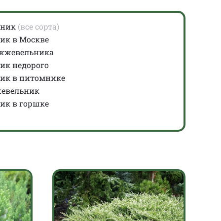
ьник
(все сорта)
ик в Москве
жжевельника
ик недорого
ик в питомнике
жевельник
ик в горшке