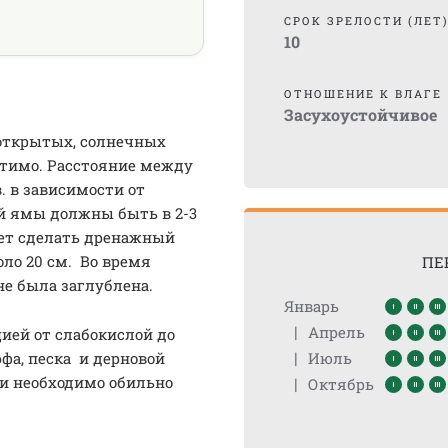
СРОК ЗРЕЛОСТИ (ЛЕТ
10
ОТНОШЕНИЕ К ВЛАГЕ
Засухоустойчивое
открытых, солнечных
стимо. Расстояние между
. в зависимости от
ой ямы должны быть в 2-3
ует сделать дренажный
оло 20 см. Во время
ПЕ
не была заглублена.
Январь
|
Апрель
ией от слабокислой до
|
фа, песка и дерновой
Июль
ки необходимо обильно
|
Октябрь