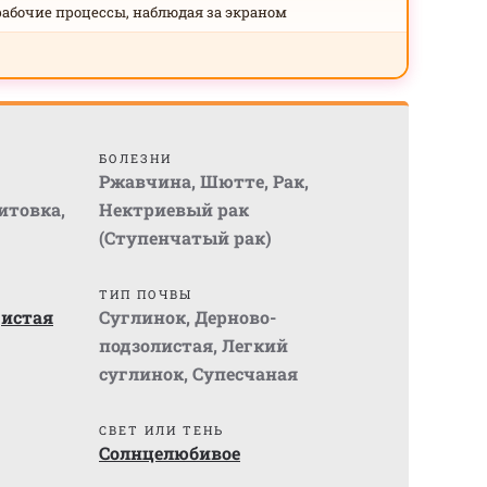
рабочие процессы, наблюдая за экраном
БОЛЕЗНИ
Ржавчина
,
Шютте
,
Рак
,
итовка
,
Нектриевый рак
(Ступенчатый рак)
ТИП ПОЧВЫ
дистая
Суглинок
,
Дерново-
подзолистая
,
Легкий
суглинок
,
Супесчаная
СВЕТ ИЛИ ТЕНЬ
Солнцелюбивое