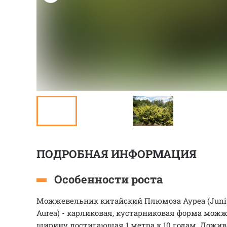
ПОДРОБНАЯ ИНФОРМАЦИЯ
Особенности роста
Можжевельник китайский Плюмоза Ауреа (Junipe
Aurea) - карликовая, кустарниковая форма можж
ширину достигающая 1 метра к 10 годам. Дожив 