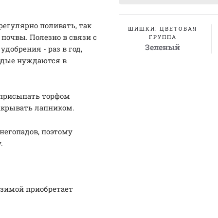
егулярно поливать, так
ШИШКИ: ЦВЕТОВАЯ
 почвы. Полезно в связи с
ГРУППА
Зеленый
добрения - раз в год,
лодые нуждаются в
 присыпать торфом
накрывать лапником.
негопадов, поэтому
у.
а зимой приобретает