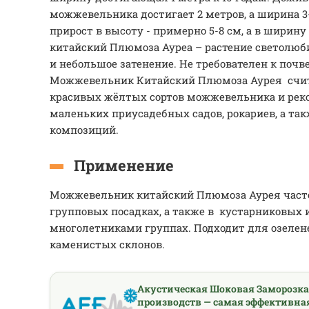
можжевельника достигает 2 метров, а ширина 3
прирост в высоту - примерно 5-8 см, а в ширин
китайский Плюмоза Ауреа – растение светолюби
и небольшое затенение. Не требователен к почв
Можжевельник Китайский Плюмоза Аурея счит
красивых жёлтых сортов можжевельника и рек
маленьких приусадебных садов, рокариев, а т
композиций.
Применение
Можжевельник китайский Плюмоза Аурея часто
групповых посадках, а также в кустарниковых
многолетниками группах. Подходит для озелен
каменистых склонов.
Акустическая Шоковая Заморозк
производств — самая эффективна