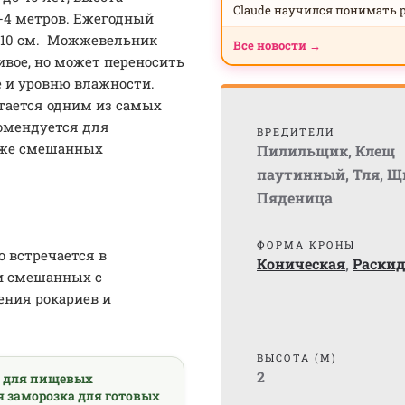
Claude научился понимать 
-4 метров. Ежегодный
у 10 см. Можжевельник
Все новости →
вое, но может переносить
е и уровню влажности.
ается одним из самых
омендуется для
ВРЕДИТЕЛИ
акже смешанных
Пилильщик
,
Клещ
паутинный
,
Тля
,
Щ
Пяденица
ФОРМА КРОНЫ
 встречается в
Коническая
,
Раски
 и смешанных с
ения рокариев и
ВЫСОТА (М)
2
а для пищевых
я заморозка для готовых