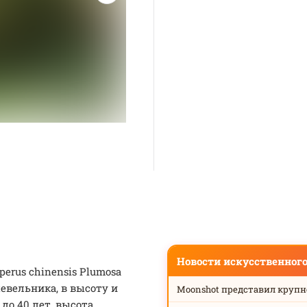
Новости искусственног
rus chinensis Plumosa
евельника, в высоту и
Moonshot представил круп
до 40 лет, высота