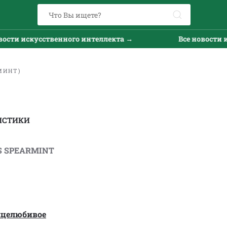
и искусственного интеллекта →
Все новости иску
МИНТ)
ИСТИКИ
S SPEARMINT
нцелюбивое