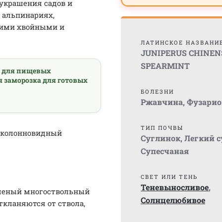
украшения садов и
в альпинариях,
гими хвойными и
ЛАТИНСКОЕ НАЗВАНИ
JUNIPERUS CHINEN
SPEARMINT
а для пищевых
я заморозка для готовых
БОЛЕЗНИ
Ржавчина
,
Фузарио
ТИП ПОЧВЫ
-колонновидный
Суглинок
,
Легкий 
Супесчаная
СВЕТ ИЛИ ТЕНЬ
Теневыносливое
,
леный многоствольный
Солнцелюбивое
ткланяются от ствола,