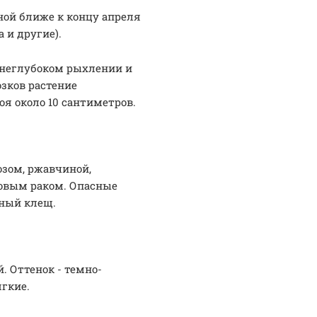
сной ближе к концу апреля
 и другие).
 неглубоком рыхлении и
зков растение
я около 10 сантиметров.
зом, ржавчиной,
ловым раком. Опасные
нный клещ.
. Оттенок - темно-
гкие.