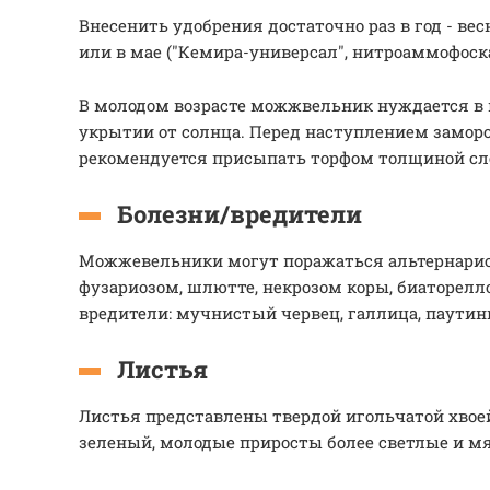
Внесенить удобрения достаточно раз в год - ве
или в мае ("Кемира-универсал", нитроаммофоска
В молодом возрасте можжвельник нуждается в
укрытии от солнца. Перед наступлением заморо
рекомендуется присыпать торфом толщиной сло
Болезни/вредители
Можжевельники могут поражаться альтернарио
фузариозом, шлютте, некрозом коры, биаторел
вредители: мучнистый червец, галлица, паути
Листья
Листья представлены твердой игольчатой хвоей
зеленый, молодые приросты более светлые и мя