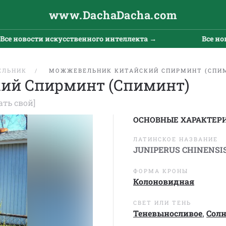
www.DachaDacha.com
новости искусственного интеллекта →
Все новост
ЕЛЬНИК
МОЖЖЕВЕЛЬНИК КИТАЙСКИЙ СПИРМИНТ (СПИ
ий Спирминт (Спиминт)
ать свой]
ОСНОВНЫЕ ХАРАКТЕР
ЛАТИНСКОЕ НАЗВАНИЕ
JUNIPERUS CHINENSI
ФОРМА КРОНЫ
Колоновидная
СВЕТ ИЛИ ТЕНЬ
Теневыносливое
,
Сол