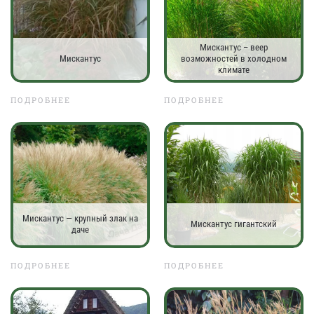
Мискантус – веер
Мискантус
возможностей в холодном
климате
ПОДРОБНЕЕ
ПОДРОБНЕЕ
Мискантус — крупный злак на
Мискантус гигантский
даче
ПОДРОБНЕЕ
ПОДРОБНЕЕ