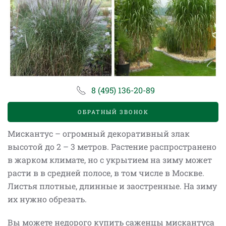
8 (495) 136-20-89
ОБРАТНЫЙ ЗВОНОК
Мискантус – огромный декоративный злак
высотой до 2 – 3 метров. Растение распространено
в жарком климате, но с укрытием на зиму может
расти в в средней полосе, в том числе в Москве.
Листья плотные, длинные и заостренные. На зиму
их нужно обрезать.
Вы можете недорого купить саженцы мискантуса