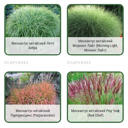
Мискантус китайский
Мискантус китайский Литл
Морнинг Лайт (Morning Light,
Зебра
Монинг Лайт)
ПОДРОБНЕЕ
ПОДРОБНЕЕ
Мискантус китайский
Мискантус китайский Ред Чиф
Пурпуресценс (Рurpurascens)
(Red Chief)