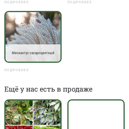
ПОДРОБНЕЕ
ПОДРОБНЕЕ
Мискантус сахароцветный
ПОДРОБНЕЕ
Eщё у нас есть в продаже