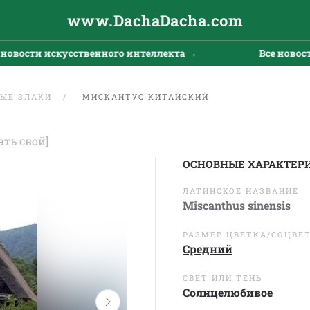
www.DachaDacha.com
сти искусственного интеллекта →
Все новости ис
ЫЕ ЗЛАКИ
МИСКАНТУС КИТАЙСКИЙ
ать свой]
ОСНОВНЫЕ ХАРАКТЕР
ЛАТИНСКОЕ НАЗВАНИЕ
Miscanthus sinensis
РАЗМЕР ЦВЕТКА/СОЦВЕ
Средний
СВЕТ ИЛИ ТЕНЬ
Солнцелюбивое