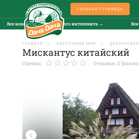
ГЛАВНАЯ СТРАНИЦА
е новости искусственного интеллекта →
Все ново
ГЛАВНАЯ
ЦВЕТОЧНЫЙ МИР
ДЕКОРАТИВН
Мискантус китайский
Оценка:
Отзывов: 0
[напис