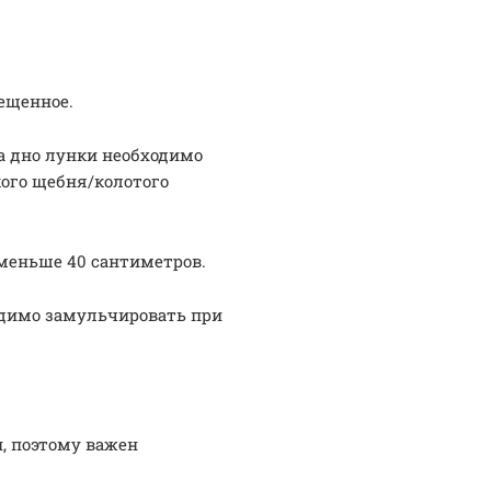
вещенное.
а дно лунки необходимо
ого щебня/колотого
меньше 40 сантиметров.
одимо замульчировать при
и, поэтому важен