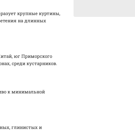
Образует крупные куртины,
ветения на длинных
Китай, юг Приморского
онах, среди кустарников.
чиво к минимальной
аных, глинистых и