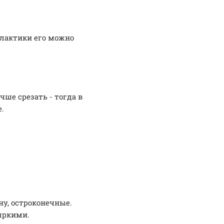
илактики его можно
чше срезать - тогда в
.
ну, остроконечные.
яркими.