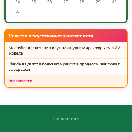
24
25
26
27
28
29
30
31
Новости искусственного интеллекта
Moonshot представил крупнейшую в мире открытую ИИ-
модель
Claude научился понимать рабочие процессы, наблюдая
за экраном
Все новости →
О КОМПАНИИ