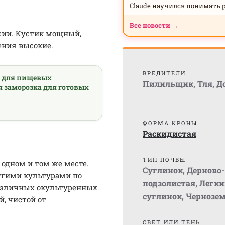
Claude научился понимать 
Все новости →
ссии. Кустик мощный,
ения высокие.
ВРЕДИТЕЛИ
а для пищевых
Пилильщик
,
Тля
,
Д
я заморозка для готовых
ФОРМА КРОНЫ
Раскидистая
ТИП ПОЧВЫ
одном и том же месте.
Суглинок
,
Дерново-
ругими культурами по
подзолистая
,
Легки
азличных окультуренных
суглинок
,
Чернозе
, чистой от
СВЕТ ИЛИ ТЕНЬ