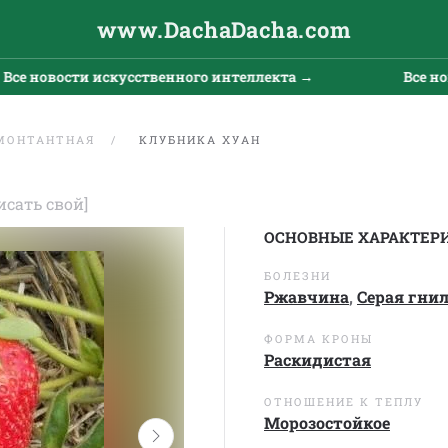
www.DachaDacha.com
новости искусственного интеллекта →
Все новост
МОНТАНТНАЯ
КЛУБНИКА ХУАН
исать свой]
ОСНОВНЫЕ ХАРАКТЕР
БОЛЕЗНИ
Ржавчина
,
Серая гни
ФОРМА КРОНЫ
Раскидистая
ОТНОШЕНИЕ К ТЕПЛУ
Морозостойкое