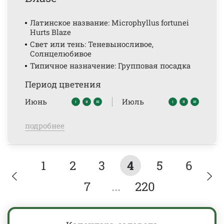
Латинское название: Microphyllus fortunei
Hurts Blaze
Свет или тень: Теневыносливое,
Солнцелюбивое
Типичное назначение: Групповая посадка
Период цветения
Июнь
Июль
подробнее
1
2
3
4
5
6
7
...
220